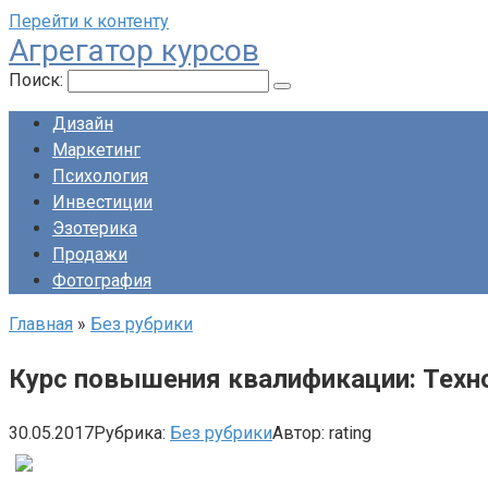
Перейти к контенту
Агрегатор курсов
Поиск:
Дизайн
Маркетинг
Психология
Инвестиции
Эзотерика
Продажи
Фотография
Главная
»
Без рубрики
Курс повышения квалификации: Техн
30.05.2017
Рубрика:
Без рубрики
Автор:
rating