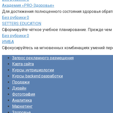
Академия «PRO-Здоровье»
Для достижения полноценного состояния здоровья обрат
Без рубрики
0
SETTERS EDUCATION
Сформируйте чёткое учебное планирование. Прежде чем 
Без рубрики
0
ИМБА
Сфокусируйтесь на мгновенных комбинациях умений перс
Запрос рекламного размещения
Карта сайта
Курсы нутрициологии
Курсы backend разработки
Продажи
Дизайн
Фотография
Аналитика
Маркетинг
Здоровье