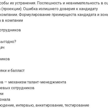
собы их устранения. Поспешность и невнимательность в оц
 (проекции). Ошибка излишнего доверия к кандидату
 компании. Формулирование преимуществ кандидата и зон
а в компании
отрудников
выгодно?
дач
дников
яки и балласт
в — механизм талант-менеджмента
чевых сотрудников
ии
сонала
дение, интервью, анкетирование, тестирование