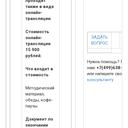
проходит
также в виде
онлайн-
трансляции.
Стоимость
ЗАДАТЬ
У
онлайн-
ВОПРОС
Д
трансляции
15 900
рублей.
Нужна помощь? Поз
нам:
+7(499)638-25
Что входит в
или напишите свой 
стоимость
консультанту
Методический
материал,
обеды, кофе-
паузы.
Документ по
окончании