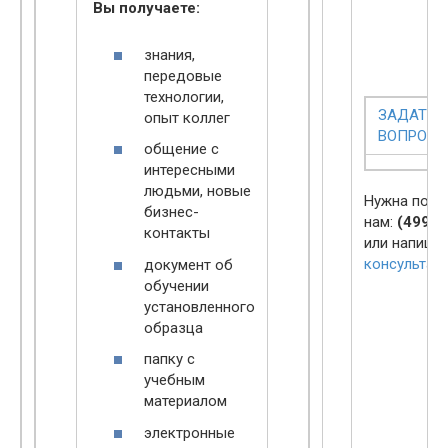
Вы получаете:
знания,
передовые
технологии,
ЗАДАТЬ
опыт коллег
ВОПРОС
общение с
интересными
людьми, новые
Нужна помо
бизнес-
нам:
(499) 
контакты
или напиши
консультан
документ об
обучении
установленного
образца
папку с
учебным
материалом
электронные