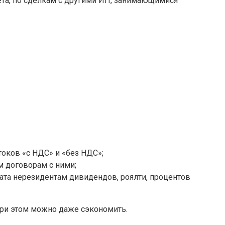
ета, по сделкам с другими ИП, занимающимися
оков «с НДС» и «без НДС»;
м договорам с ними;
та нерезидентам дивидендов, роялти, процентов
 при этом можно даже сэкономить.