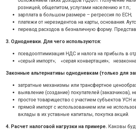
обложением таких доходов НДФЛ. Получение налич
розницей, общепитом, услугами населению и т.п.;
зарплата в большом размере – регрессия по ЕСН;
платежи от нерезидентов на карты, основания. Аут
перевод расходов в безналичную форму. Представ
3. Однодневки. Для чего используются:
псевдооптимизация НДС и налога на прибыль в отд
«серый импорт»; «серая конвертация»; незаконна
Законные альтернативы однодневкам (только для зак
затратные механизмы или трансфертное ценообраз
выявление (создание) покупателей (заказчиков),
простое товарищество с участием субъектов УСН и
прямой импорт с использованием или не использо
вклады в их уставные капиталы, покупка акций.
4. Расчет налоговой нагрузки на примере.
Каковы буду