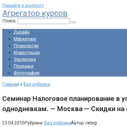
Перейти к контенту
Агрегатор курсов
Поиск:
Дизайн
Маркетинг
Психология
Инвестиции
Эзотерика
Продажи
Фотография
Главная
»
Без рубрики
Семинар Налоговое планирование в у
однодневкам. — Москва — Скидки на 
23.04.2010
Рубрика:
Без рубрики
Автор:
rating