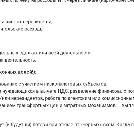
ных по чеку на расходы ИП, через личные (карточные) сч
стафинг от нерезидента;
ительские расходы.
ельных сделках или всей деятельности;
я деятельность.
онных целей!):
ование с участием низконалоговых субъектов;
 не нуждающихся в вычете НДС, разделение финансовых пот
/или нерезидентов, работа по агентским или комиссионны
ванием трансфертных цен и затратных механизмов; выпла
т (и будут ли) потери при отказе от «черных» схем. Когда