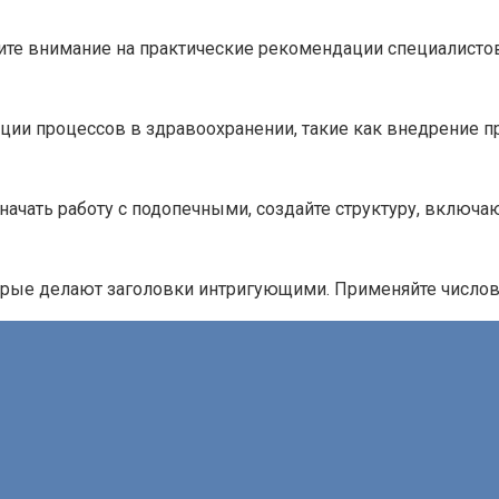
ите внимание на практические рекомендации специалистов
ии процессов в здравоохранении, такие как внедрение п
начать работу с подопечными, создайте структуру, включ
орые делают заголовки интригующими. Применяйте число