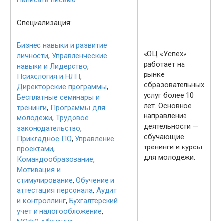
Написать письмо
Специализация:
Бизнес навыки и развитие
«ОЦ «Успех»
личности
,
Управленческие
работает на
навыки и Лидерство
,
рынке
Психология и НЛП
,
образовательных
Директорские программы
,
услуг более 10
Бесплатные семинары и
лет. Основное
тренинги
,
Программы для
направление
молодежи
,
Трудовое
деятельности —
законодательство
,
обучающие
Прикладное ПО
,
Управление
тренинги и курсы
проектами
,
для молодежи.
Командообразование
,
Мотивация и
стимулирование
,
Обучение и
аттестация персонала
,
Аудит
и контроллинг
,
Бухгалтерский
учет и налогообложение
,